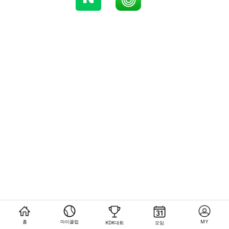
홈
마이클럽
MY
KDK대회
모임