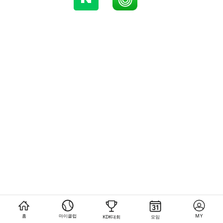
홈
마이클럽
MY
KDK대회
모임