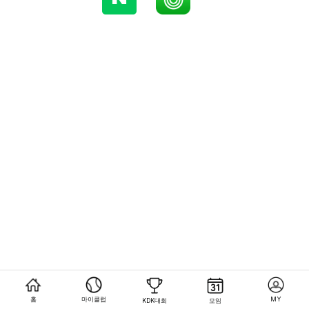
홈
마이클럽
MY
KDK대회
모임