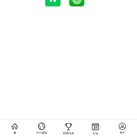
홈
마이클럽
MY
KDK대회
모임