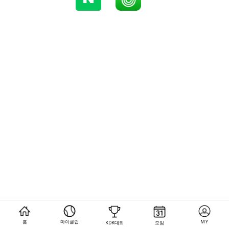
홈
마이클럽
MY
KDK대회
모임