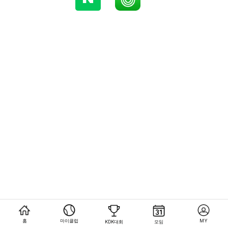
홈
마이클럽
MY
KDK대회
모임